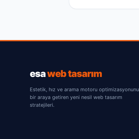
esa
web tasarım
Estetik, hız ve arama motoru optimizasyonunu
bir araya getiren yeni nesil web tasarım
stratejileri.