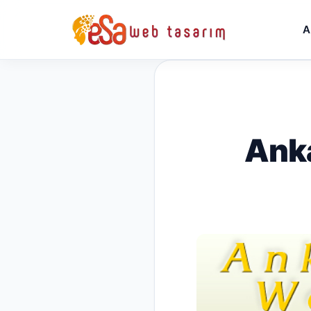
A
Anka