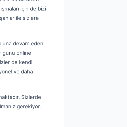
lışmaları için de bizi
anlar ile sizlere
 yoluna devam eden
er günü online
izler de kendi
syonel ve daha
maktadır. Sizlerde
almanız gerekiyor.