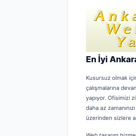
En İyi Anka
Kusursuz olmak için
çalışmalarına devam
yapıyor. Ofisimizi z
daha az zamanınızı
üzerinden sizlere ak
Web tasarım hizmet