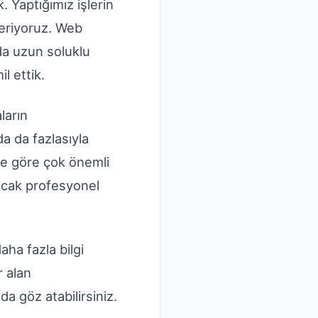
. Yaptığımız işlerin
teriyoruz. Web
da uzun soluklu
l ettik.
ların
 da fazlasıyla
ize göre çok önemli
ancak profesyonel
aha fazla bilgi
r alan
da göz atabilirsiniz.