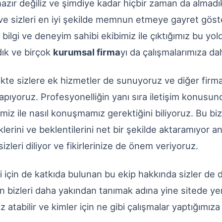
hazır değiliz ve şimdiye kadar hiçbir zaman da almadık
ve sizleri en iyi şekilde memnun etmeye gayret gös
ilgi ve deneyim sahibi ekibimiz ile çıktığımız bu yol
dık ve birçok
kurumsal firma
yı da çalışmalarımıza dahi
likte sizlere ek hizmetler de sunuyoruz ve diğer firma
apıyoruz. Profesyonelliğin yanı sıra
iletişim
konusunda
rimiz ile nasıl konuşmamız gerektiğini biliyoruz. Bu b
klerini ve beklentilerini net bir şekilde aktaramıyor 
 sizleri diliyor ve fikirlerinize de önem veriyoruz.
mi için de katkıda bulunan bu ekip hakkında sizler de d
 bizleri daha yakından tanımak adına yine sitede ye
 atabilir ve kimler için ne gibi çalışmalar yaptığımıza 