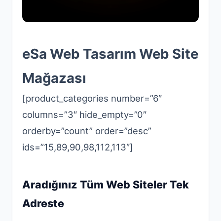
eSa Web Tasarım Web Site
Mağazası
[product_categories number=”6″
columns=”3″ hide_empty=”0″
orderby=”count” order=”desc”
ids=”15,89,90,98,112,113″]
Aradığınız Tüm Web Siteler Tek
Adreste